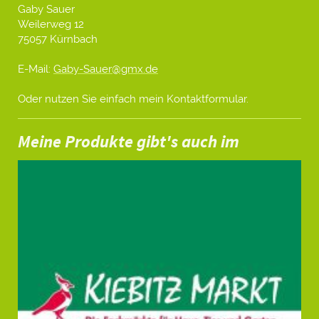
Gaby Sauer
Weilerweg 12
75057 Kürnbach
E-Mail:
Gaby-Sauer@gmx.de
Oder nutzen Sie einfach mein
Kontaktformular
.
Meine Produkte gibt's auch im