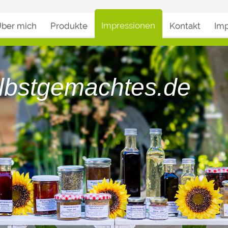
Impressionen
ber mich
Produkte
Kontakt
Im
lbstgemachtes.de