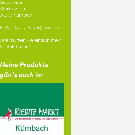
Gaby Sauer
Weilerweg 12
75057 Kürnbach
E-Mail:
Gaby-Sauer@gmx.de
Oder nutzen Sie einfach mein
Kontaktformular
.
Meine Produkte
gibt's auch im